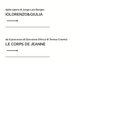
dalle opere di Jorge Luis Borges
IOLORENZO&GIULIA
da Il processo di Giovanna D'Arco di Teresa Cremisi
LE CORPS DE JEANNE
da The Story of my life di Helen Keller
IO AMO HELEN
da Elettra di Marguerite Yourcenar
VERSO ELETTRA